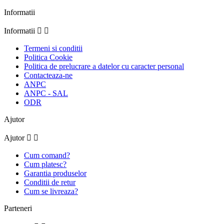
Informatii
Informatii


Termeni si conditii
Politica Cookie
Politica de prelucrare a datelor cu caracter personal
Contacteaza-ne
ANPC
ANPC - SAL
ODR
Ajutor
Ajutor


Cum comand?
Cum platesc?
Garantia produselor
Conditii de retur
Cum se livreaza?
Parteneri