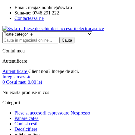
Email:
magazinonline@swt.ro
Suna-ne:
0746 291 222
Contacteaza-ne
Cauta
Contul meu
Autentificare
Autentificare
Client nou? Incepe de aici.
Inregistreaza-te
0
Cosul meu
0,00 lei
Nu exista produse in cos
Categorii
Piese si accesorii espressoare Nespresso
Pahare cafea
Cani si cesti
Decalcifiere
+
Mai putine