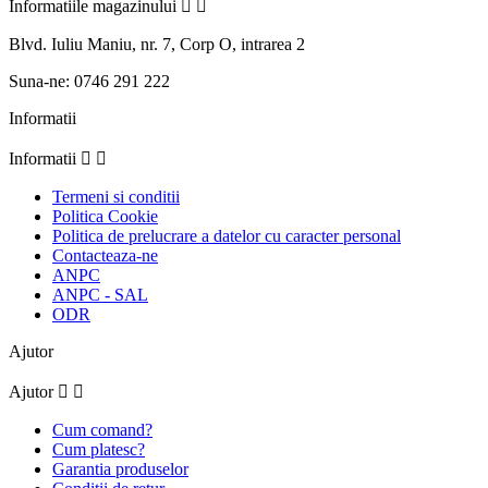
Informatiile magazinului


Blvd. Iuliu Maniu, nr. 7, Corp O, intrarea 2
Suna-ne:
0746 291 222
Informatii
Informatii


Termeni si conditii
Politica Cookie
Politica de prelucrare a datelor cu caracter personal
Contacteaza-ne
ANPC
ANPC - SAL
ODR
Ajutor
Ajutor


Cum comand?
Cum platesc?
Garantia produselor