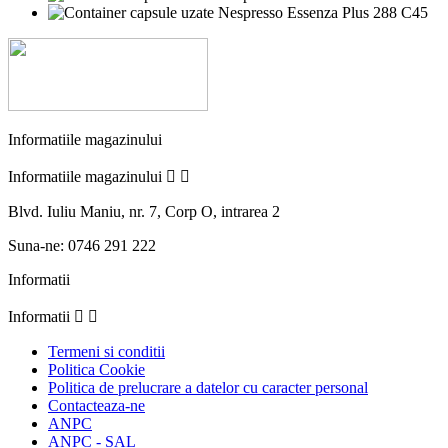
Informatiile magazinului
Informatiile magazinului


Blvd. Iuliu Maniu, nr. 7, Corp O, intrarea 2
Suna-ne:
0746 291 222
Informatii
Informatii


Termeni si conditii
Politica Cookie
Politica de prelucrare a datelor cu caracter personal
Contacteaza-ne
ANPC
ANPC - SAL