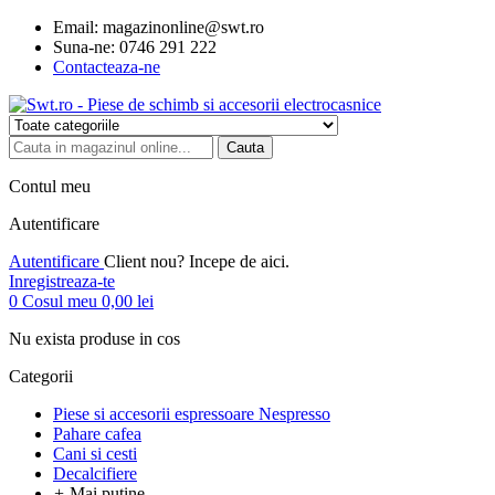
Email:
magazinonline@swt.ro
Suna-ne:
0746 291 222
Contacteaza-ne
Cauta
Contul meu
Autentificare
Autentificare
Client nou? Incepe de aici.
Inregistreaza-te
0
Cosul meu
0,00 lei
Nu exista produse in cos
Categorii
Piese si accesorii espressoare Nespresso
Pahare cafea
Cani si cesti
Decalcifiere
+
Mai putine