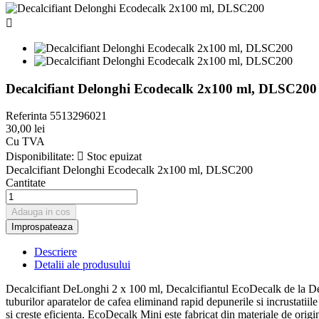

Decalcifiant Delonghi Ecodecalk 2x100 ml, DLSC200
Referinta
5513296021
30,00 lei
Cu TVA
Disponibilitate:

Stoc epuizat
Decalcifiant Delonghi Ecodecalk 2x100 ml, DLSC200
Cantitate
Adauga in cos
Descriere
Detalii ale produsului
Decalcifiant DeLonghi 2 x 100 ml, Decalcifiantul EcoDecalk de la DeLo
tuburilor aparatelor de cafea eliminand rapid depunerile si incrustatii
si creste eficienta. EcoDecalk Mini este fabricat din materiale de origi