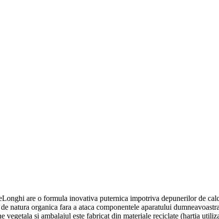
nghi are o formula inovativa puternica impotriva depunerilor de calcar.
le de natura organica fara a ataca componentele aparatului dumneavoastra
ne vegetala si ambalajul este fabricat din materiale reciclate (hartia util