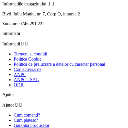
Informatiile magazinului


Blvd. Iuliu Maniu, nr. 7, Corp O, intrarea 2
Suna-ne:
0746 291 222
Informatii
Informatii


Termeni si conditii
Politica Cookie
Politica de prelucrare a datelor cu caracter personal
Contacteaza-ne
ANPC
ANPC - SAL
ODR
Ajutor
Ajutor


Cum comand?
Cum platesc?
Garantia produselor