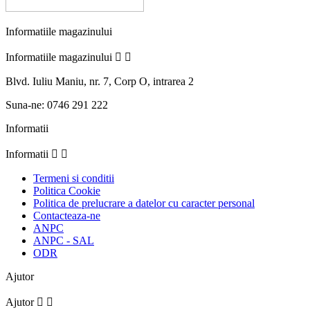
Informatiile magazinului
Informatiile magazinului


Blvd. Iuliu Maniu, nr. 7, Corp O, intrarea 2
Suna-ne:
0746 291 222
Informatii
Informatii


Termeni si conditii
Politica Cookie
Politica de prelucrare a datelor cu caracter personal
Contacteaza-ne
ANPC
ANPC - SAL
ODR
Ajutor
Ajutor

