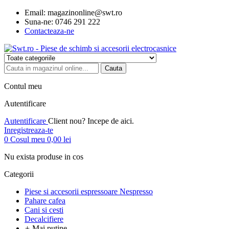
Email:
magazinonline@swt.ro
Suna-ne:
0746 291 222
Contacteaza-ne
Cauta
Contul meu
Autentificare
Autentificare
Client nou? Incepe de aici.
Inregistreaza-te
0
Cosul meu
0,00 lei
Nu exista produse in cos
Categorii
Piese si accesorii espressoare Nespresso
Pahare cafea
Cani si cesti
Decalcifiere
+
Mai putine