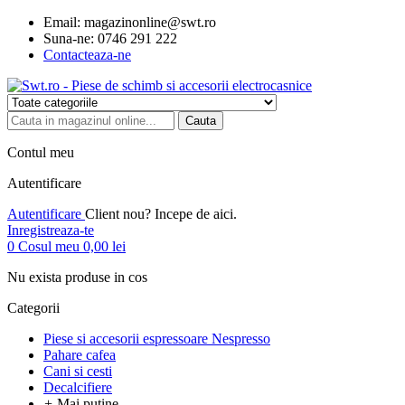
Email:
magazinonline@swt.ro
Suna-ne:
0746 291 222
Contacteaza-ne
Cauta
Contul meu
Autentificare
Autentificare
Client nou? Incepe de aici.
Inregistreaza-te
0
Cosul meu
0,00 lei
Nu exista produse in cos
Categorii
Piese si accesorii espressoare Nespresso
Pahare cafea
Cani si cesti
Decalcifiere
+
Mai putine